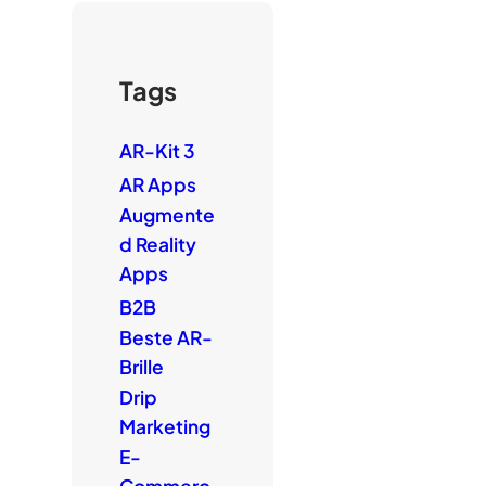
Tags
AR-Kit 3
AR Apps
Augmente
d Reality
Apps
B2B
Beste AR-
Brille
Drip
Marketing
E-
Commerc