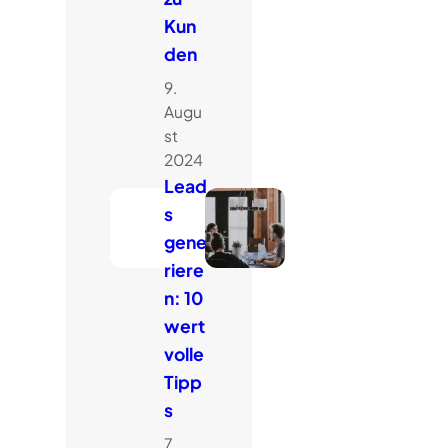
Kun
den
9.
Augu
st
2024
Lead
s
gene
riere
n: 10
wert
volle
Tipp
s
7.