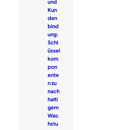
und
Kun
den
bind
ung:
Schl
üssel
kom
pon
ente
n zu
nach
halti
gem
Wac
hstu