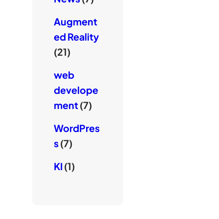
Augment
ed Reality
(21)
web
develope
ment
(7)
WordPres
s
(7)
KI
(1)