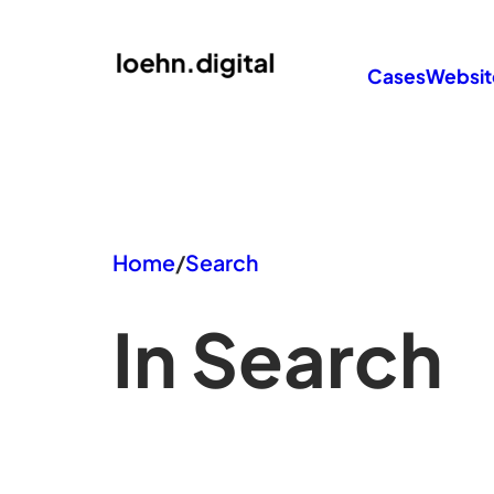
Zum
Inhalt
Cases
Websit
springen
Home
/
Search
In Search