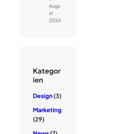
Augu
st
2024
Kategor
ien
Design
(3)
Marketing
(29)
News
(7)