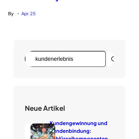
By
Apr. 25
•
S
u
c
h
e
n
Neue Artikel
Kundengewinnung und
Kundenbindung:
Schlüsselkomponenten