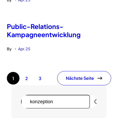
Public-Relations-
Kampagneentwicklung
By
Apr. 25
•
Nächste Seite
1
2
3
S
u
c