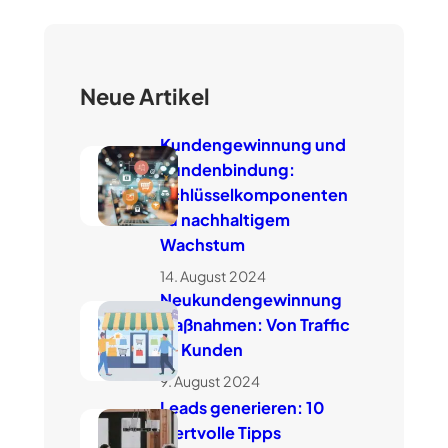
h
e
n
Neue Artikel
Kundengewinnung und
Kundenbindung:
Schlüsselkomponenten
zu nachhaltigem
Wachstum
14. August 2024
Neukundengewinnung
Maßnahmen: Von Traffic
zu Kunden
9. August 2024
Leads generieren: 10
wertvolle Tipps