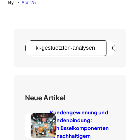
By
Apr. 25
•
S
u
c
h
e
n
Neue Artikel
Kundengewinnung und
Kundenbindung:
Schlüsselkomponenten
zu nachhaltigem