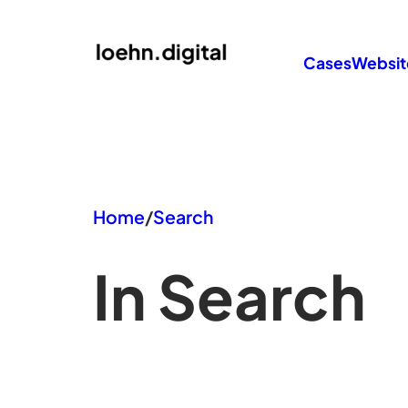
Zum
Inhalt
Cases
Websit
springen
Home
/
Search
In Search