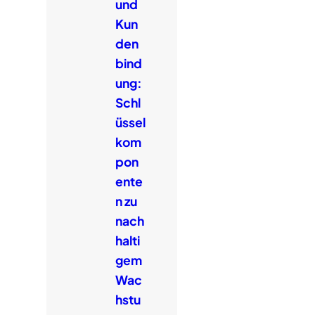
und
Kun
den
bind
ung:
Schl
üssel
kom
pon
ente
n zu
nach
halti
gem
Wac
hstu