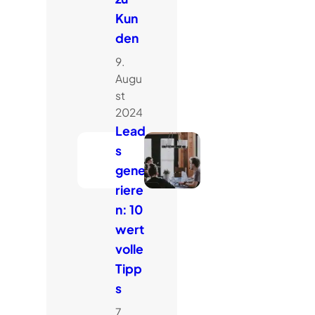
Kun
den
9.
Augu
st
2024
Lead
s
gene
riere
n: 10
wert
volle
Tipp
s
7.