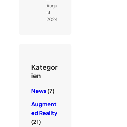
Augu
st
2024
Kategor
ien
News
(7)
Augment
ed Reality
(21)