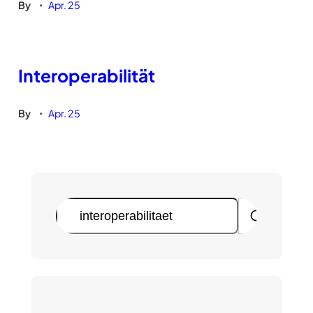
By
Apr. 25
•
Interoperabilität
By
Apr. 25
•
S
u
c
h
e
n