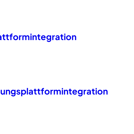
attformintegration
ngsplattformintegration