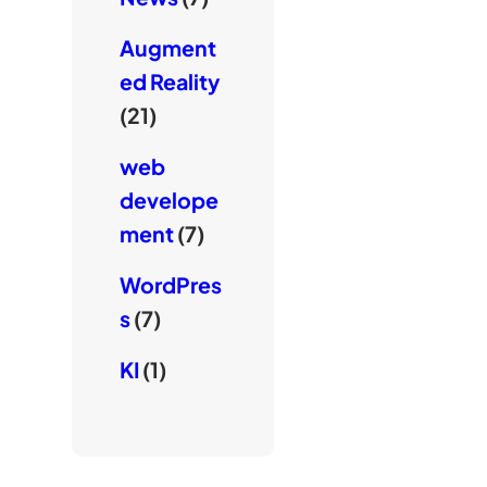
Augment
ed Reality
(21)
web
develope
ment
(7)
WordPres
s
(7)
KI
(1)