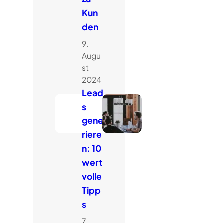
Kun
den
9.
Augu
st
2024
Lead
s
gene
riere
n: 10
wert
volle
Tipp
s
7.