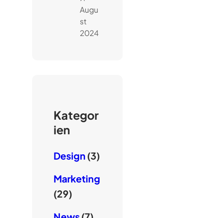
Augu
st
2024
Kategor
ien
Design
(3)
Marketing
(29)
News
(7)