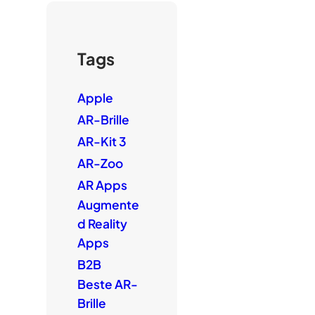
Tags
Apple
AR-Brille
AR-Kit 3
AR-Zoo
AR Apps
Augmente
d Reality
Apps
B2B
Beste AR-
Brille