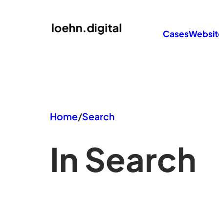
Zum
Inhalt
Cases
Websit
springen
Home
/
Search
In Search