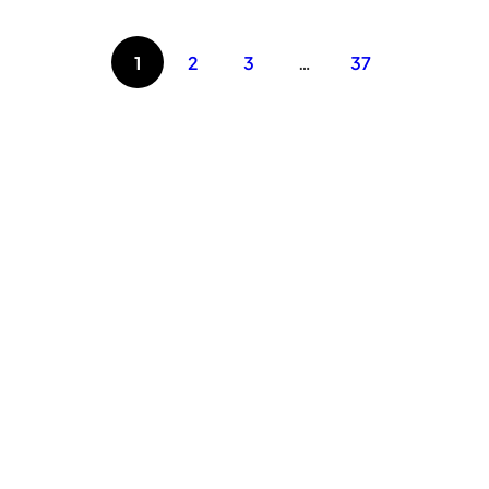
1
2
3
…
37