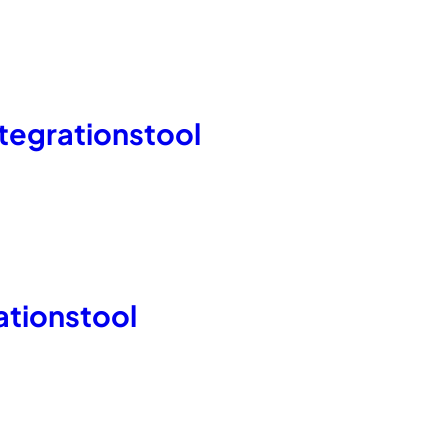
egrationstool
tionstool