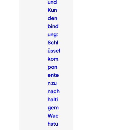
und
Kun
den
bind
ung:
Schl
üssel
kom
pon
ente
n zu
nach
halti
gem
Wac
hstu