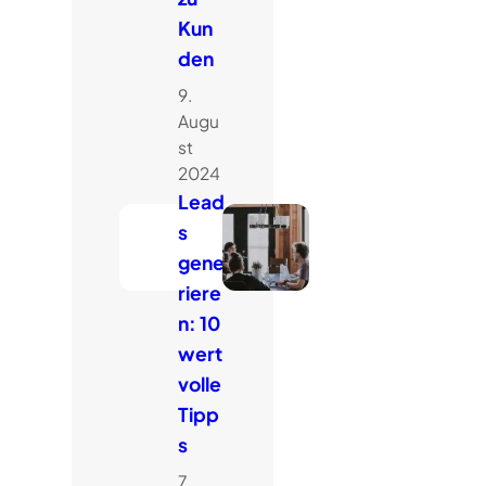
Kun
den
9.
Augu
st
2024
Lead
s
gene
riere
n: 10
wert
volle
Tipp
s
7.