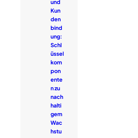
und
Kun
den
bind
ung:
Schl
üssel
kom
pon
ente
n zu
nach
halti
gem
Wac
hstu