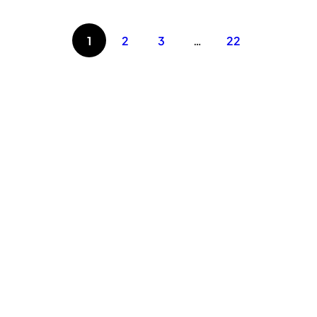
1
2
3
…
22