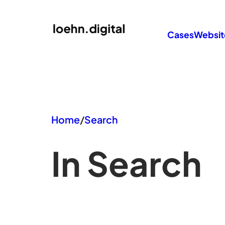
Zum
Inhalt
Cases
Websit
springen
Home
/
Search
In Search