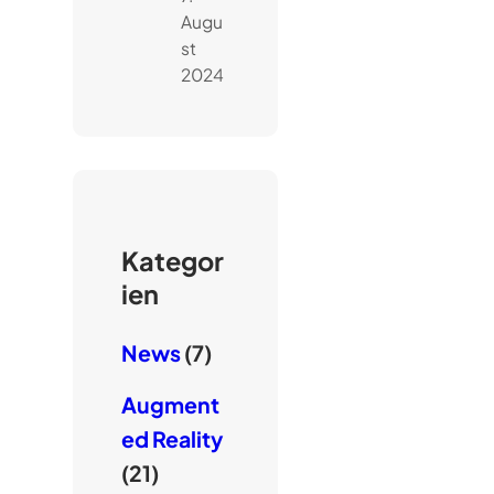
Augu
st
2024
Kategor
ien
News
(7)
Augment
ed Reality
(21)