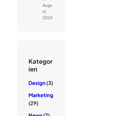
Augu
st
2024
Kategor
ien
Design
(3)
Marketing
(29)
News
(7)