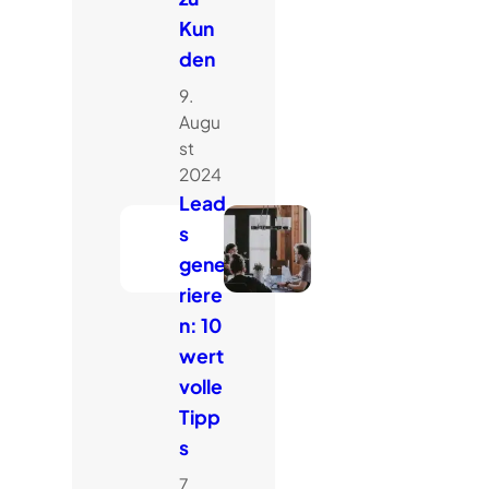
Kun
den
9.
Augu
st
2024
Lead
s
gene
riere
n: 10
wert
volle
Tipp
s
7.