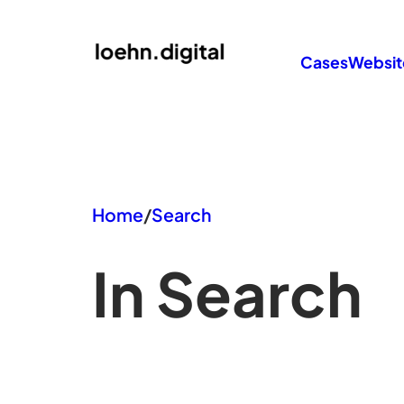
Zum
Inhalt
Cases
Websit
springen
Home
/
Search
In Search