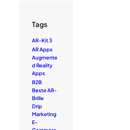
Tags
AR-Kit 3
AR Apps
Augmente
d Reality
Apps
B2B
Beste AR-
Brille
Drip
Marketing
E-
Commerc