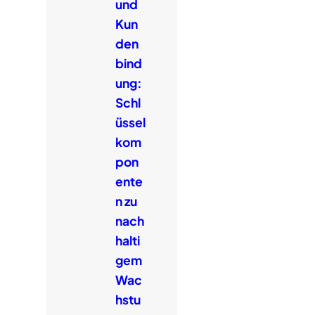
und
Kun
den
bind
ung:
Schl
üssel
kom
pon
ente
n zu
nach
halti
gem
Wac
hstu