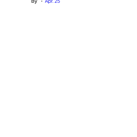
By
Apr. 25
•