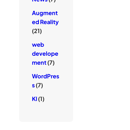
Augment
ed Reality
(21)
web
develope
ment
(7)
WordPres
s
(7)
KI
(1)