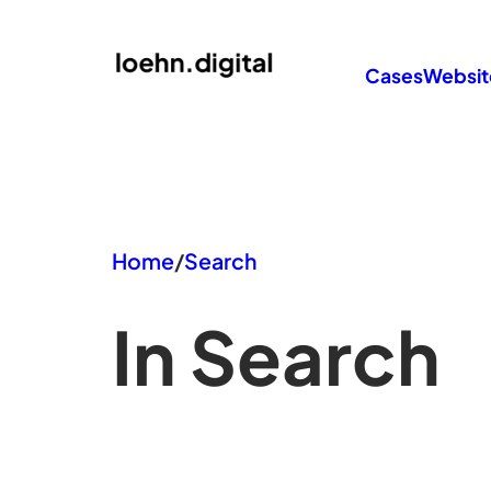
Zum
Inhalt
Cases
Websit
springen
Home
/
Search
In Search