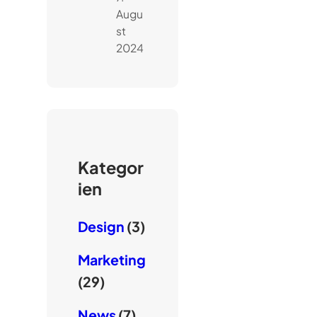
Augu
st
2024
Kategor
ien
Design
(3)
Marketing
(29)
News
(7)