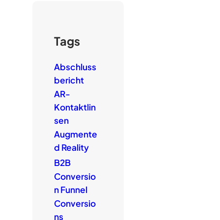
Tags
Abschluss
bericht
AR-
Kontaktlin
sen
Augmente
d Reality
B2B
Conversio
n Funnel
Conversio
ns