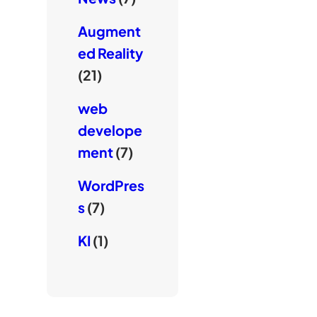
Augment
ed Reality
(21)
web
develope
ment
(7)
WordPres
s
(7)
KI
(1)