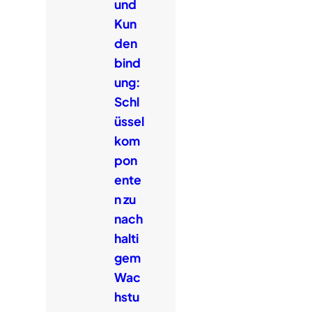
und
Kun
den
bind
ung:
Schl
üssel
kom
pon
ente
n zu
nach
halti
gem
Wac
hstu