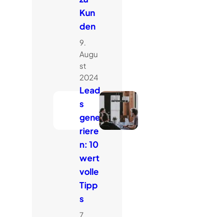
Kun
den
9.
Augu
st
2024
Lead
s
gene
riere
n: 10
wert
volle
Tipp
s
7.