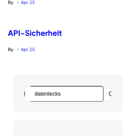
By
Apr. 25
•
API-Sicherheit
By
Apr. 25
•
S
u
c
h
e
n