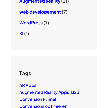
Augmented Reality
(21)
web developement
(7)
WordPress
(7)
KI
(1)
Tags
AR Apps
Augmented Reality Apps
B2B
Conversion Funnel
Conversions optimieren