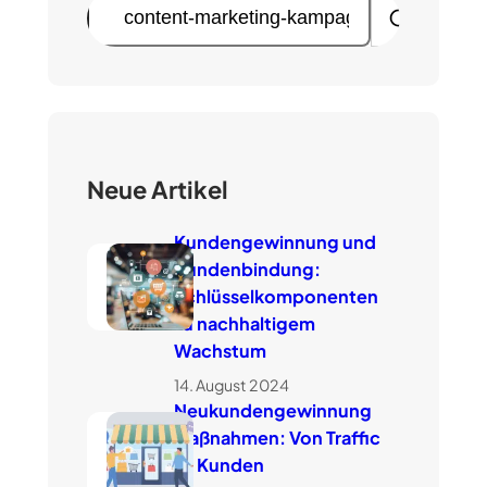
S
u
c
h
e
n
Neue Artikel
Kundengewinnung und
Kundenbindung:
Schlüsselkomponenten
zu nachhaltigem
Wachstum
14. August 2024
Neukundengewinnung
Maßnahmen: Von Traffic
zu Kunden