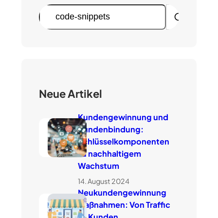
S
u
c
h
e
n
Neue Artikel
Kundengewinnung und
Kundenbindung:
Schlüsselkomponenten
zu nachhaltigem
Wachstum
14. August 2024
Neukundengewinnung
Maßnahmen: Von Traffic
zu Kunden