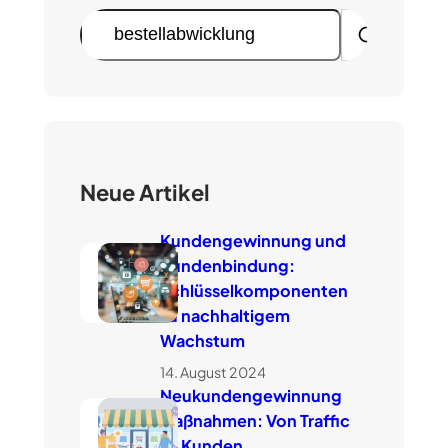
S
u
c
h
e
n
Neue Artikel
Kundengewinnung und
Kundenbindung:
Schlüsselkomponenten
zu nachhaltigem
Wachstum
14. August 2024
Neukundengewinnung
Maßnahmen: Von Traffic
zu Kunden