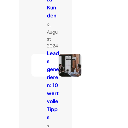
Kun
den
9.
Augu
st
2024
Lead
s
gene
riere
n: 10
wert
volle
Tipp
s
7.