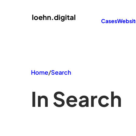
Zum
Inhalt
Cases
Websit
springen
Home
/
Search
In Search