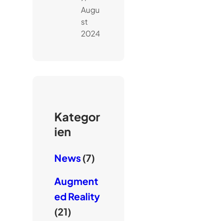
Augu
st
2024
Kategor
ien
News
(7)
Augment
ed Reality
(21)