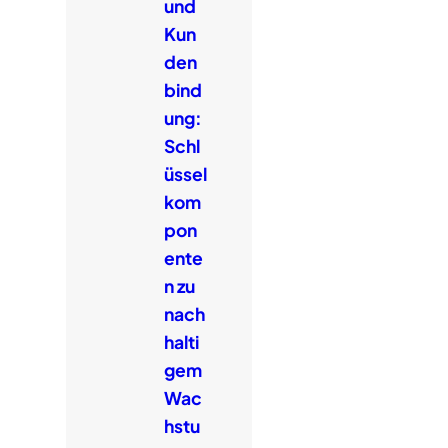
und
Kun
den
bind
ung:
Schl
üssel
kom
pon
ente
n zu
nach
halti
gem
Wac
hstu